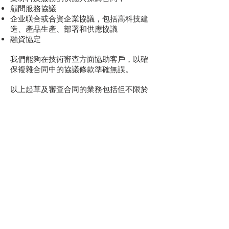
顧問服務協議
企业联合或合資企業協議，包括高科技建
造、產品生產、部署和供應協議
融資協定
我們能夠在技術審查方面協助客戶，以確
保複雜合同中的協議條款準確無誤。
以上起草及審查合同的業務包括但不限於
中國、香港、馬來西亞、新加坡、美國、
英國、法國、德國、斯洛文尼亞、烏克蘭
和所羅門群島等國家。
我們在保護客戶跨境商業貿易的利益方面
有豐富經驗。相關因素包括但不限於：
外匯風險和外幣付款
管轄權問題
確保實現業績
識別及評估合同中的危險因素
知識產權及產權轉讓
質量保證
監控及風險管理